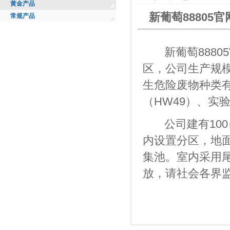
黄金产品
新葡萄8880
常规产品
新葡萄88805
区，公司生产规模
生危险废物种类有
（HW49）、实验
公司建有100
内设置分区，地
集池。室内采用
放，请社会各界